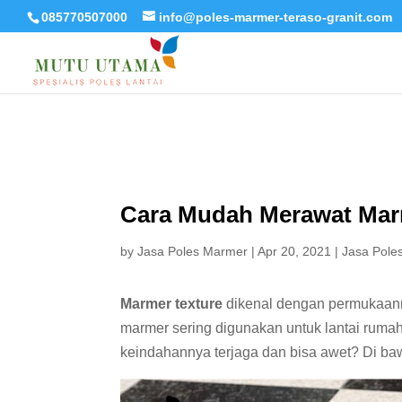
085770507000
info@poles-marmer-teraso-granit.com
Cara Mudah Merawat Mar
by
Jasa Poles Marmer
|
Apr 20, 2021
|
Jasa Pole
Marmer texture
dikenal dengan permukaann
marmer sering digunakan untuk lantai rum
keindahannya terjaga dan bisa awet? Di baw