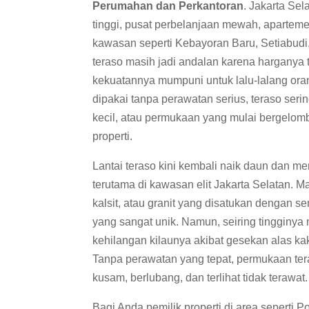
Perumahan dan Perkantoran
. Jakarta Se
tinggi, pusat perbelanjaan mewah, aparteme
kawasan seperti Kebayoran Baru, Setiabudi,
teraso masih jadi andalan karena harganya
kekuatannya mumpuni untuk lalu-lalang oran
dipakai tanpa perawatan serius, teraso seri
kecil, atau permukaan yang mulai bergel
properti.
Lantai teraso kini kembali naik daun dan m
terutama di kawasan elit Jakarta Selatan. M
kalsit, atau granit yang disatukan dengan 
yang sangat unik. Namun, seiring tingginya mo
kehilangan kilaunya akibat gesekan alas ka
Tanpa perawatan yang tepat, permukaan ter
kusam, berlubang, dan terlihat tidak terawat.
Bagi Anda pemilik properti di area seperti 