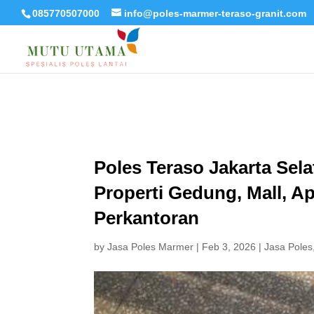
085770507000
info@poles-marmer-teraso-granit.com
Poles Teraso Jakarta Se
Properti Gedung, Mall, 
Perkantoran
by
Jasa Poles Marmer
|
Feb 3, 2026
|
Jasa Poles