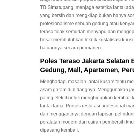
TB Simatupang, menjaga estetika lantai adal
yang bersih dan mengkilap bukan hanya soa
profesionalisme sebuah gedung atau keny
teraso tidak semudah menyapu dan mengepel 
besar membutuhkan teknik kristalisasi khusu
batuannya secara permanen.
Poles Teraso Jakarta Selatan
B
Gedung, Mall, Apartemen, Pe
Menghadapi masalah lantai kusam tentu mem
asam garam di bidangnya. Menggunakan j
paling efektif untuk menghidupkan kembali 
lantai lama. Proses restorasi profesional 
dan menggantinya dengan lapisan pelindung
peralatan modern dan cairan pembersih khusus
dipasang kembali.