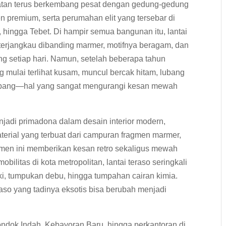
latan terus berkembang pesat dengan gedung-gedung
n premium, serta perumahan elit yang tersebar di
 hingga Tebet. Di hampir semua bangunan itu, lantai
 terjangkau dibanding marmer, motifnya beragam, dan
g setiap hari. Namun, setelah beberapa tahun
ng mulai terlihat kusam, muncul bercak hitam, lubang
ombang—hal yang sangat mengurangi kesan mewah
enjadi primadona dalam desain interior modern,
aterial yang terbuat dari campuran fragmen marmer,
semen ini memberikan kesan retro sekaligus mewah
bilitas di kota metropolitan, lantai teraso seringkali
ki, tumpukan debu, hingga tumpahan cairan kimia.
aso yang tadinya eksotis bisa berubah menjadi
Pondok Indah, Kebayoran Baru, hingga perkantoran di