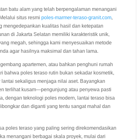
watan batu alam yang telah berpengalaman menangani
Melalui situs resmi
poles-marmer-teraso-granit.com
,
g mengedepankan kualitas hasil dan ketepatan
 di Jakarta Selatan memiliki karakteristik unik,
l yang megah, sehingga kami menyesuaikan metode
 Anda agar hasilnya maksimal dan tahan lama.
engembang apartemen, atau bahkan penghuni rumah
ri bahwa poles teraso rutin bukan sekadar kosmetik,
lantai sekaligus menjaga nilai aset. Bayangkan
emen terlihat kusam—pengunjung atau penyewa pasti
 dengan teknologi poles modern, lantai teraso bisa
dibongkar dan diganti yang tentu sangat mahal dan
sa poles teraso yang paling sering direkomendasikan
ka menangani berbagai skala proyek, mulai dari