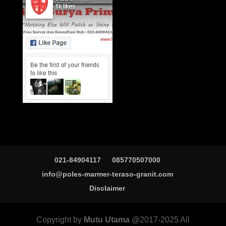
021-84904117
085770507000
info@poles-marmer-teraso-granit.com
Disclaimer
Copyright by
Mutu Utama
@2017-2025 All