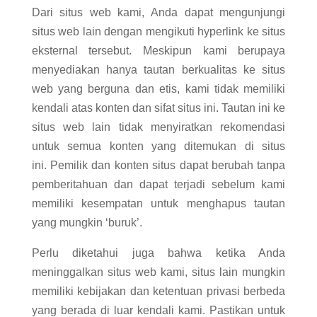
Dari situs web kami, Anda dapat mengunjungi
situs web lain dengan mengikuti hyperlink ke situs
eksternal tersebut. Meskipun kami berupaya
menyediakan hanya tautan berkualitas ke situs
web yang berguna dan etis, kami tidak memiliki
kendali atas konten dan sifat situs ini. Tautan ini ke
situs web lain tidak menyiratkan rekomendasi
untuk semua konten yang ditemukan di situs
ini. Pemilik dan konten situs dapat berubah tanpa
pemberitahuan dan dapat terjadi sebelum kami
memiliki kesempatan untuk menghapus tautan
yang mungkin ‘buruk’.
Perlu diketahui juga bahwa ketika Anda
meninggalkan situs web kami, situs lain mungkin
memiliki kebijakan dan ketentuan privasi berbeda
yang berada di luar kendali kami. Pastikan untuk