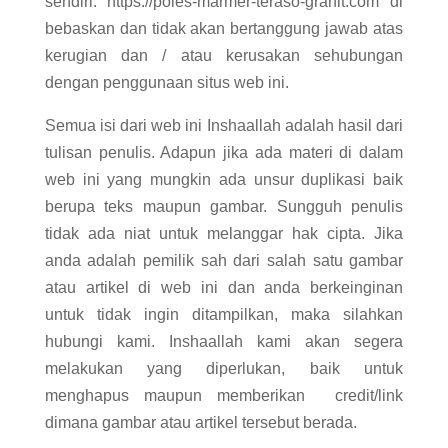
sendiri. https://poles-marmer-teraso-granit.com di
bebaskan dan tidak akan bertanggung jawab atas
kerugian dan / atau kerusakan sehubungan
dengan penggunaan situs web ini.
Semua isi dari web ini Inshaallah adalah hasil dari
tulisan penulis. Adapun jika ada materi di dalam
web ini yang mungkin ada unsur duplikasi baik
berupa teks maupun gambar. Sungguh penulis
tidak ada niat untuk melanggar hak cipta. Jika
anda adalah pemilik sah dari salah satu gambar
atau artikel di web ini dan anda berkeinginan
untuk tidak ingin ditampilkan, maka silahkan
hubungi kami. Inshaallah kami akan segera
melakukan yang diperlukan, baik untuk
menghapus maupun memberikan credit/link
dimana gambar atau artikel tersebut berada.