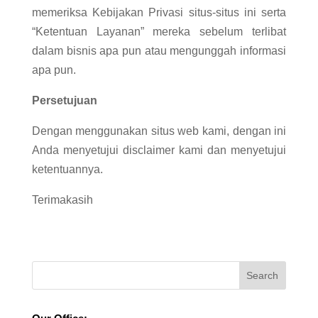
memeriksa Kebijakan Privasi situs-situs ini serta
“Ketentuan Layanan” mereka sebelum terlibat
dalam bisnis apa pun atau mengunggah informasi
apa pun.
Persetujuan
Dengan menggunakan situs web kami, dengan ini
Anda menyetujui disclaimer kami dan menyetujui
ketentuannya.
Terimakasih