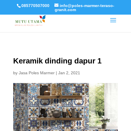
085770507000
info@poles-marmer-teraso-
granit.com
Keramik dinding dapur 1
by
Jasa Poles Marmer
|
Jan 2, 2021