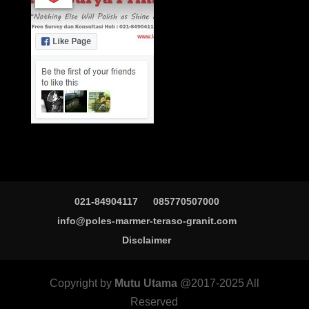
021-84904117
085770507000
info@poles-marmer-teraso-granit.com
Disclaimer
Copyright by
Mutu Utama
@2017-2025 All
Reserved