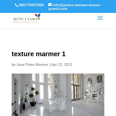
085770507000
info@poles-marmer-teraso-
granit.com
texture marmer 1
by
Jasa Poles Marmer
|
Apr 22, 2021