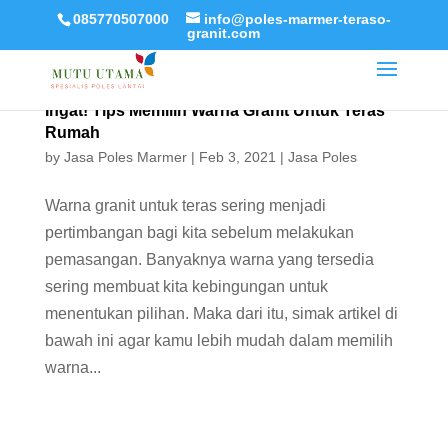
085770507000
info@poles-marmer-teraso-
granit.com
Ingat! Tips Memilih Warna Granit Untuk Teras
Rumah
by
Jasa Poles Marmer
|
Feb 3, 2021
|
Jasa Poles
Warna granit untuk teras sering menjadi
pertimbangan bagi kita sebelum melakukan
pemasangan. Banyaknya warna yang tersedia
sering membuat kita kebingungan untuk
menentukan pilihan. Maka dari itu, simak artikel di
bawah ini agar kamu lebih mudah dalam memilih
warna...