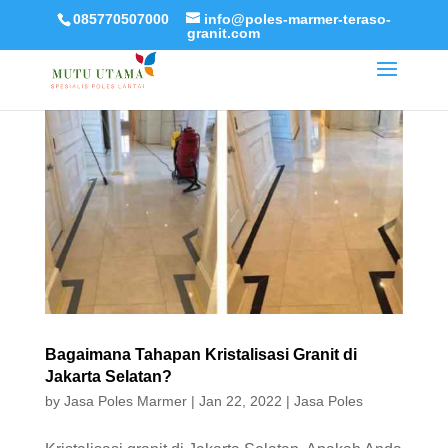
085770507000
info@poles-marmer-teraso-
granit.com
Bagaimana Tahapan Kristalisasi Granit di
Jakarta Selatan?
by
Jasa Poles Marmer
|
Jan 22, 2022
|
Jasa Poles