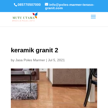
085770507000
info@poles-marmer-teraso-
granit.com
keramik granit 2
by
Jasa Poles Marmer
|
Jul 5, 2021