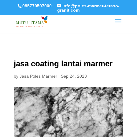
085770507000
info@poles-marmer-teraso-
granit.com
jasa coating lantai marmer
by
Jasa Poles Marmer
|
Sep 24, 2023