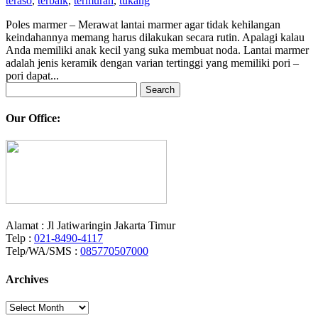
teraso
,
terbaik
,
termurah
,
tukang
Poles marmer – Merawat lantai marmer agar tidak kehilangan
keindahannya memang harus dilakukan secara rutin. Apalagi kalau
Anda memiliki anak kecil yang suka membuat noda. Lantai marmer
adalah jenis keramik dengan varian tertinggi yang memiliki pori –
pori dapat...
Search
for:
Our Office:
Alamat : Jl Jatiwaringin Jakarta Timur
Telp :
021-8490-4117
Telp/WA/SMS :
085770507000
Archives
Archives