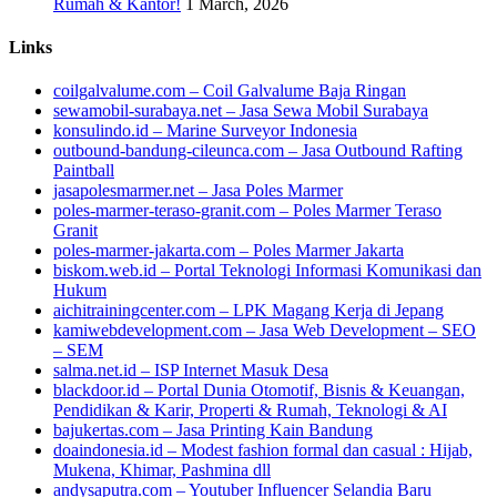
Rumah & Kantor!
1 March, 2026
Links
coilgalvalume.com – Coil Galvalume Baja Ringan
sewamobil-surabaya.net – Jasa Sewa Mobil Surabaya
konsulindo.id – Marine Surveyor Indonesia
outbound-bandung-cileunca.com – Jasa Outbound Rafting
Paintball
jasapolesmarmer.net – Jasa Poles Marmer
poles-marmer-teraso-granit.com – Poles Marmer Teraso
Granit
poles-marmer-jakarta.com – Poles Marmer Jakarta
biskom.web.id – Portal Teknologi Informasi Komunikasi dan
Hukum
aichitrainingcenter.com – LPK Magang Kerja di Jepang
kamiwebdevelopment.com – Jasa Web Development – SEO
– SEM
salma.net.id – ISP Internet Masuk Desa
blackdoor.id – Portal Dunia Otomotif, Bisnis & Keuangan,
Pendidikan & Karir, Properti & Rumah, Teknologi & AI
bajukertas.com – Jasa Printing Kain Bandung
doaindonesia.id – Modest fashion formal dan casual : Hijab,
Mukena, Khimar, Pashmina dll
andysaputra.com – Youtuber Influencer Selandia Baru