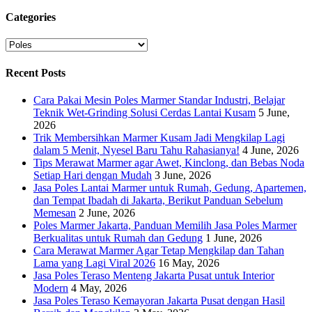
Categories
Categories
Recent Posts
Cara Pakai Mesin Poles Marmer Standar Industri, Belajar
Teknik Wet-Grinding Solusi Cerdas Lantai Kusam
5 June,
2026
Trik Membersihkan Marmer Kusam Jadi Mengkilap Lagi
dalam 5 Menit, Nyesel Baru Tahu Rahasianya!
4 June, 2026
Tips Merawat Marmer agar Awet, Kinclong, dan Bebas Noda
Setiap Hari dengan Mudah
3 June, 2026
Jasa Poles Lantai Marmer untuk Rumah, Gedung, Apartemen,
dan Tempat Ibadah di Jakarta, Berikut Panduan Sebelum
Memesan
2 June, 2026
Poles Marmer Jakarta, Panduan Memilih Jasa Poles Marmer
Berkualitas untuk Rumah dan Gedung
1 June, 2026
Cara Merawat Marmer Agar Tetap Mengkilap dan Tahan
Lama yang Lagi Viral 2026
16 May, 2026
Jasa Poles Teraso Menteng Jakarta Pusat untuk Interior
Modern
4 May, 2026
Jasa Poles Teraso Kemayoran Jakarta Pusat dengan Hasil