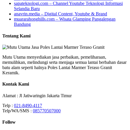
sapateknologi.com – Channel Youtube Teknologi Informasi
Selandia Baru
anavrin.media – Digital Content, Youtube & Brand
muararahonghills.com – Wisata Glamping Pangalengan
Bandung
Tentang Kami
Mutu Utama menyediakan jasa perbaikan, pemeliharaan,
memulihkan, melindungi serta menjaga semua lantai berbahan dasar
batu alam seperti halnya Poles Lantai Marmer Teraso Granit
Keramik.
Kontak Kami
Alamat : Jl Jatiwaringin Jakarta Timur
Telp :
021-8490-4117
Telp/WA/SMS :
085770507000
Follow