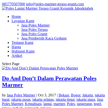
085770507000
info@poles-marmer-teraso-granit.com
Home
Layanan Kami
Jasa Poles Marmer
Jasa Poles Teraso
Jasa Poles Granit
Jasa Pembersih Kaca Gedung
Tentang Kami
Harga
Hubungi Kami
Artikel
Select Page
Do And Don’t Dalam Perawatan Poles
Marmer
by
Jasa Poles Marmer
|
Oct 3, 2017
|
Bekasi
,
Bogor
,
Jakarta
,
jakarta
barat
,
jakarta pusat
,
jakarta selatan
,
jakarta timur
,
jakarta utara
,
Jasa
Poles Marmer
,
Kristalisasi
,
lantai
,
marmer
,
Poles
,
tangerang
,
tegel
,