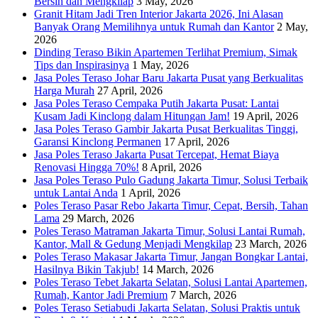
Bersih dan Mengkilap
3 May, 2026
Granit Hitam Jadi Tren Interior Jakarta 2026, Ini Alasan
Banyak Orang Memilihnya untuk Rumah dan Kantor
2 May,
2026
Dinding Teraso Bikin Apartemen Terlihat Premium, Simak
Tips dan Inspirasinya
1 May, 2026
Jasa Poles Teraso Johar Baru Jakarta Pusat yang Berkualitas
Harga Murah
27 April, 2026
Jasa Poles Teraso Cempaka Putih Jakarta Pusat: Lantai
Kusam Jadi Kinclong dalam Hitungan Jam!
19 April, 2026
Jasa Poles Teraso Gambir Jakarta Pusat Berkualitas Tinggi,
Garansi Kinclong Permanen
17 April, 2026
Jasa Poles Teraso Jakarta Pusat Tercepat, Hemat Biaya
Renovasi Hingga 70%!
8 April, 2026
Jasa Poles Teraso Pulo Gadung Jakarta Timur, Solusi Terbaik
untuk Lantai Anda
1 April, 2026
Poles Teraso Pasar Rebo Jakarta Timur, Cepat, Bersih, Tahan
Lama
29 March, 2026
Poles Teraso Matraman Jakarta Timur, Solusi Lantai Rumah,
Kantor, Mall & Gedung Menjadi Mengkilap
23 March, 2026
Poles Teraso Makasar Jakarta Timur, Jangan Bongkar Lantai,
Hasilnya Bikin Takjub!
14 March, 2026
Poles Teraso Tebet Jakarta Selatan, Solusi Lantai Apartemen,
Rumah, Kantor Jadi Premium
7 March, 2026
Poles Teraso Setiabudi Jakarta Selatan, Solusi Praktis untuk