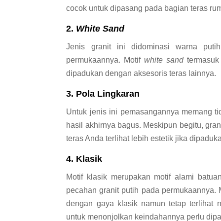
cocok untuk dipasang pada bagian teras ru
2.
White Sand
Jenis granit ini didominasi warna put
permukaannya. Motif
white sand
termasuk
dipadukan dengan aksesoris teras lainnya.
3.
Pola Lingkaran
Untuk jenis ini pemasangannya memang ti
hasil akhirnya bagus. Meskipun begitu, gra
teras Anda terlihat lebih estetik jika dipad
4.
Klasik
Motif klasik merupakan motif alami batua
pecahan granit putih pada permukaannya. M
dengan gaya klasik namun tetap terlihat n
untuk menonjolkan keindahannya perlu dip