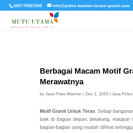
085770507000
info@poles-marmer-teraso-granit.com
Berbagai Macam Motif Gra
Merawatnya
by
Jasa Poles Marmer
|
Dec 1, 2020
|
Jasa Poles
Motif Granit Untuk Teras
. Setiap banguna
baik di bagian depan, belakang, maupun 
bagian-bagian yang mudah dilihat sehingga 