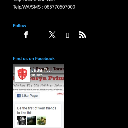
Telp/WA/SMS :
085770507000
Follow
Find us on Facebook