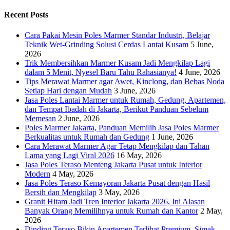
Recent Posts
Cara Pakai Mesin Poles Marmer Standar Industri, Belajar
Teknik Wet-Grinding Solusi Cerdas Lantai Kusam
5 June,
2026
Trik Membersihkan Marmer Kusam Jadi Mengkilap Lagi
dalam 5 Menit, Nyesel Baru Tahu Rahasianya!
4 June, 2026
Tips Merawat Marmer agar Awet, Kinclong, dan Bebas Noda
Setiap Hari dengan Mudah
3 June, 2026
Jasa Poles Lantai Marmer untuk Rumah, Gedung, Apartemen,
dan Tempat Ibadah di Jakarta, Berikut Panduan Sebelum
Memesan
2 June, 2026
Poles Marmer Jakarta, Panduan Memilih Jasa Poles Marmer
Berkualitas untuk Rumah dan Gedung
1 June, 2026
Cara Merawat Marmer Agar Tetap Mengkilap dan Tahan
Lama yang Lagi Viral 2026
16 May, 2026
Jasa Poles Teraso Menteng Jakarta Pusat untuk Interior
Modern
4 May, 2026
Jasa Poles Teraso Kemayoran Jakarta Pusat dengan Hasil
Bersih dan Mengkilap
3 May, 2026
Granit Hitam Jadi Tren Interior Jakarta 2026, Ini Alasan
Banyak Orang Memilihnya untuk Rumah dan Kantor
2 May,
2026
Dinding Teraso Bikin Apartemen Terlihat Premium, Simak