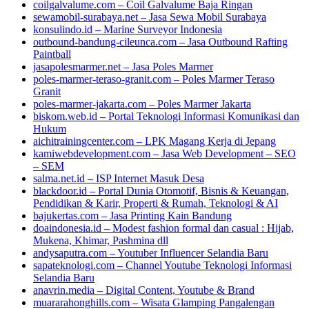
coilgalvalume.com – Coil Galvalume Baja Ringan
sewamobil-surabaya.net – Jasa Sewa Mobil Surabaya
konsulindo.id – Marine Surveyor Indonesia
outbound-bandung-cileunca.com – Jasa Outbound Rafting
Paintball
jasapolesmarmer.net – Jasa Poles Marmer
poles-marmer-teraso-granit.com – Poles Marmer Teraso
Granit
poles-marmer-jakarta.com – Poles Marmer Jakarta
biskom.web.id – Portal Teknologi Informasi Komunikasi dan
Hukum
aichitrainingcenter.com – LPK Magang Kerja di Jepang
kamiwebdevelopment.com – Jasa Web Development – SEO
– SEM
salma.net.id – ISP Internet Masuk Desa
blackdoor.id – Portal Dunia Otomotif, Bisnis & Keuangan,
Pendidikan & Karir, Properti & Rumah, Teknologi & AI
bajukertas.com – Jasa Printing Kain Bandung
doaindonesia.id – Modest fashion formal dan casual : Hijab,
Mukena, Khimar, Pashmina dll
andysaputra.com – Youtuber Influencer Selandia Baru
sapateknologi.com – Channel Youtube Teknologi Informasi
Selandia Baru
anavrin.media – Digital Content, Youtube & Brand
muararahonghills.com – Wisata Glamping Pangalengan