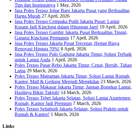
Tips dan Inspirasinya
1 May, 2026
Jasa Poles Teraso Johar Baru Jakarta Pusat yang Berkualitas
Harga Murah
27 April, 2026
Jasa Poles Teraso Cempaka Putih Jakarta Pusat: Lantai
Kusam Jadi Kinclong dalam Hitungan Jam!
19 April, 2026
Jasa Poles Teraso Gambir Jakarta Pusat Berkualitas Tinggi,
Garansi Kinclong Permanen
17 April, 2026
Jasa Poles Teraso Jakarta Pusat Tercepat, Hemat Biaya
Renovasi Hingga 70%!
8 April, 2026
Jasa Poles Teraso Pulo Gadung Jakarta Timur, Solusi Terbaik
untuk Lantai Anda
1 April, 2026
Poles Teraso Pasar Rebo Jakarta Timur, Cepat, Bersih, Tahan
Lama
29 March, 2026
Poles Teraso Matraman Jakarta Timur, Solusi Lantai Rumah,
Kantor, Mall & Gedung Menjadi Mengkilap
23 March, 2026
Poles Teraso Makasar Jakarta Timur, Jangan Bongkar Lantai,
Hasilnya Bikin Takjub!
14 March, 2026
Poles Teraso Tebet Jakarta Selatan, Solusi Lantai Apartemen,
Rumah, Kantor Jadi Premium
7 March, 2026
Poles Teraso Setiabudi Jakarta Selatan, Solusi Praktis untuk
Rumah & Kantor!
1 March, 2026
Links