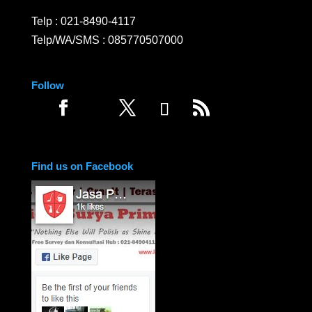
Telp :
021-8490-4117
Telp/WA/SMS :
085770507000
Follow
Find us on Facebook