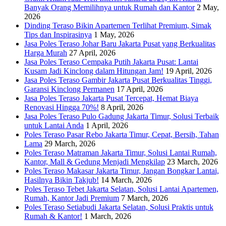
Banyak Orang Memilihnya untuk Rumah dan Kantor
2 May,
2026
Dinding Teraso Bikin Apartemen Terlihat Premium, Simak
Tips dan Inspirasinya
1 May, 2026
Jasa Poles Teraso Johar Baru Jakarta Pusat yang Berkualitas
Harga Murah
27 April, 2026
Jasa Poles Teraso Cempaka Putih Jakarta Pusat: Lantai
Kusam Jadi Kinclong dalam Hitungan Jam!
19 April, 2026
Jasa Poles Teraso Gambir Jakarta Pusat Berkualitas Tinggi,
Garansi Kinclong Permanen
17 April, 2026
Jasa Poles Teraso Jakarta Pusat Tercepat, Hemat Biaya
Renovasi Hingga 70%!
8 April, 2026
Jasa Poles Teraso Pulo Gadung Jakarta Timur, Solusi Terbaik
untuk Lantai Anda
1 April, 2026
Poles Teraso Pasar Rebo Jakarta Timur, Cepat, Bersih, Tahan
Lama
29 March, 2026
Poles Teraso Matraman Jakarta Timur, Solusi Lantai Rumah,
Kantor, Mall & Gedung Menjadi Mengkilap
23 March, 2026
Poles Teraso Makasar Jakarta Timur, Jangan Bongkar Lantai,
Hasilnya Bikin Takjub!
14 March, 2026
Poles Teraso Tebet Jakarta Selatan, Solusi Lantai Apartemen,
Rumah, Kantor Jadi Premium
7 March, 2026
Poles Teraso Setiabudi Jakarta Selatan, Solusi Praktis untuk
Rumah & Kantor!
1 March, 2026