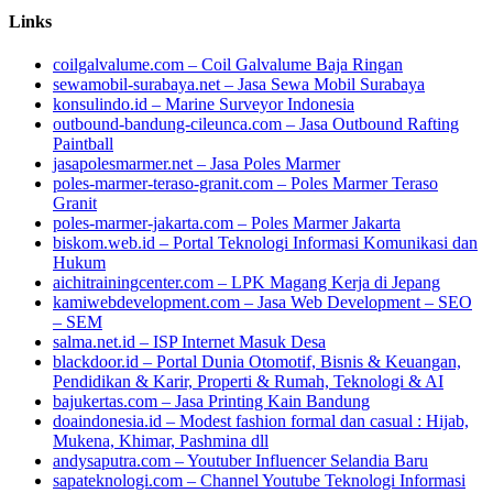
Links
coilgalvalume.com – Coil Galvalume Baja Ringan
sewamobil-surabaya.net – Jasa Sewa Mobil Surabaya
konsulindo.id – Marine Surveyor Indonesia
outbound-bandung-cileunca.com – Jasa Outbound Rafting
Paintball
jasapolesmarmer.net – Jasa Poles Marmer
poles-marmer-teraso-granit.com – Poles Marmer Teraso
Granit
poles-marmer-jakarta.com – Poles Marmer Jakarta
biskom.web.id – Portal Teknologi Informasi Komunikasi dan
Hukum
aichitrainingcenter.com – LPK Magang Kerja di Jepang
kamiwebdevelopment.com – Jasa Web Development – SEO
– SEM
salma.net.id – ISP Internet Masuk Desa
blackdoor.id – Portal Dunia Otomotif, Bisnis & Keuangan,
Pendidikan & Karir, Properti & Rumah, Teknologi & AI
bajukertas.com – Jasa Printing Kain Bandung
doaindonesia.id – Modest fashion formal dan casual : Hijab,
Mukena, Khimar, Pashmina dll
andysaputra.com – Youtuber Influencer Selandia Baru
sapateknologi.com – Channel Youtube Teknologi Informasi