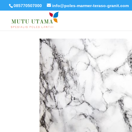
085770507000
info@poles-marmer-teraso-granit.com