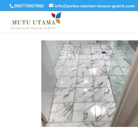
085770507000
info@poles-marmer-teraso-granit.com