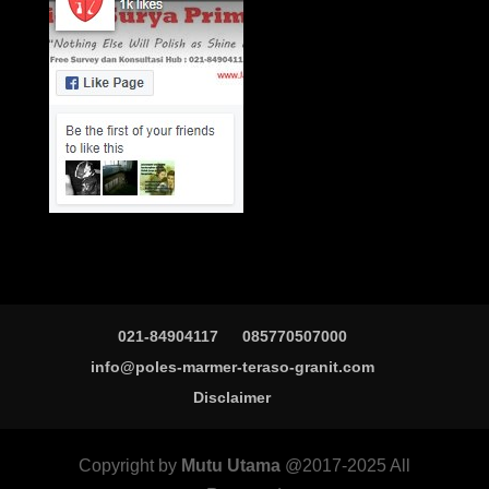
021-84904117
085770507000
info@poles-marmer-teraso-granit.com
Disclaimer
Copyright by
Mutu Utama
@2017-2025 All