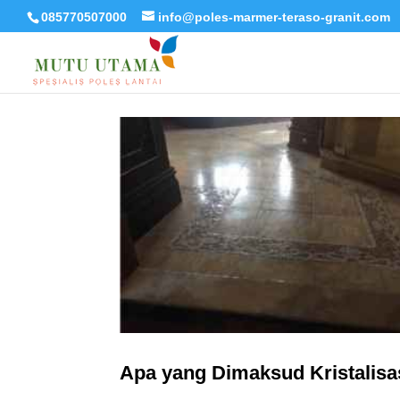
085770507000
info@poles-marmer-teraso-granit.com
Apa yang Dimaksud Kristalisas