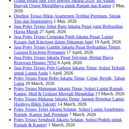
Granit Hitam Jadi Tren Interior Jakarta 2026, Ini Alasan
Banyak Orang Memilihnya untuk Rumah dan Kantor
2 May,
2026
Dinding Teraso Bikin Apartemen Terlihat Premium, Simak
Tips dan Inspirasinya
1 May, 2026
Jasa Poles Teraso Johar Baru Jakarta Pusat yang Berkualitas
Harga Murah
27 April, 2026
Jasa Poles Teraso Cempaka Putih Jakarta Pusat: Lantai
Kusam Jadi Kinclong dalam Hitungan Jam!
19 April, 2026
Jasa Poles Teraso Gambir Jakarta Pusat Berkualitas Tinggi,
Garansi Kinclong Permanen
17 April, 2026
Jasa Poles Teraso Jakarta Pusat Tercepat, Hemat Biaya
Renovasi Hingga 70%!
8 April, 2026
Jasa Poles Teraso Pulo Gadung Jakarta Timur, Solusi Terbaik
untuk Lantai Anda
1 April, 2026
Poles Teraso Pasar Rebo Jakarta Timur, Cepat, Bersih, Tahan
Lama
29 March, 2026
Poles Teraso Matraman Jakarta Timur, Solusi Lantai Rumah,
Kantor, Mall & Gedung Menjadi Mengkilap
23 March, 2026
Poles Teraso Makasar Jakarta Timur, Jangan Bongkar Lantai,
Hasilnya Bikin Takjub!
14 March, 2026
Poles Teraso Tebet Jakarta Selatan, Solusi Lantai Apartemen,
Rumah, Kantor Jadi Premium
7 March, 2026
Poles Teraso Setiabudi Jakarta Selatan, Solusi Praktis untuk
Rumah & Kantor!
1 March, 2026