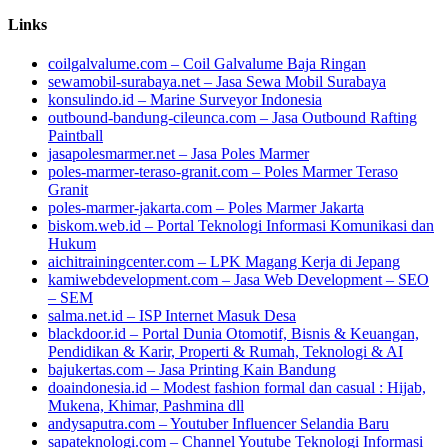
Links
coilgalvalume.com – Coil Galvalume Baja Ringan
sewamobil-surabaya.net – Jasa Sewa Mobil Surabaya
konsulindo.id – Marine Surveyor Indonesia
outbound-bandung-cileunca.com – Jasa Outbound Rafting
Paintball
jasapolesmarmer.net – Jasa Poles Marmer
poles-marmer-teraso-granit.com – Poles Marmer Teraso
Granit
poles-marmer-jakarta.com – Poles Marmer Jakarta
biskom.web.id – Portal Teknologi Informasi Komunikasi dan
Hukum
aichitrainingcenter.com – LPK Magang Kerja di Jepang
kamiwebdevelopment.com – Jasa Web Development – SEO
– SEM
salma.net.id – ISP Internet Masuk Desa
blackdoor.id – Portal Dunia Otomotif, Bisnis & Keuangan,
Pendidikan & Karir, Properti & Rumah, Teknologi & AI
bajukertas.com – Jasa Printing Kain Bandung
doaindonesia.id – Modest fashion formal dan casual : Hijab,
Mukena, Khimar, Pashmina dll
andysaputra.com – Youtuber Influencer Selandia Baru
sapateknologi.com – Channel Youtube Teknologi Informasi