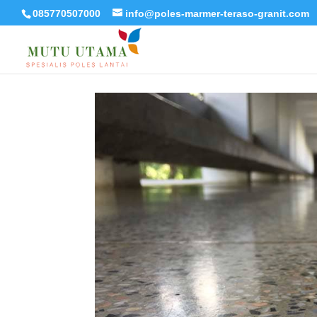
085770507000
info@poles-marmer-teraso-granit.com