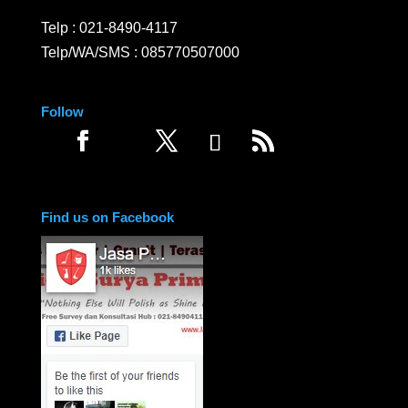
Telp :
021-8490-4117
Telp/WA/SMS :
085770507000
Follow
Find us on Facebook