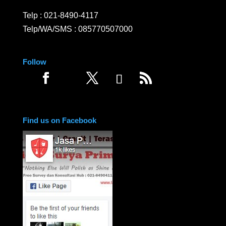
Telp :
021-8490-4117
Telp/WA/SMS :
085770507000
Follow
Find us on Facebook