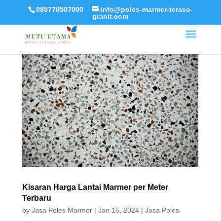
085770507000
info@poles-marmer-teraso-
granit.com
Kisaran Harga Lantai Marmer per Meter
Terbaru
by
Jasa Poles Marmer
|
Jan 15, 2024
|
Jasa Poles