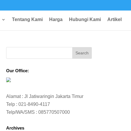
Tentang Kami
Harga
Hubungi Kami
Artikel
Our Office:
Alamat : Jl Jatiwaringin Jakarta Timur
Telp :
021-8490-4117
Telp/WA/SMS :
085770507000
Archives