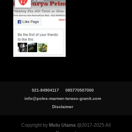
021-84904117
085770507000
info@poles-marmer-teraso-granit.com
Disclaimer
Copyright by
Mutu Utama
@2017-2025 All