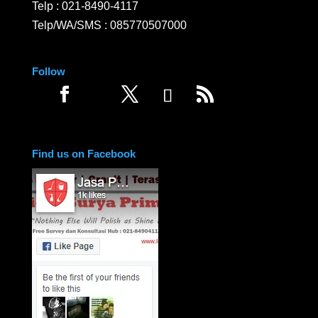
Telp :
021-8490-4117
Telp/WA/SMS :
085770507000
Follow
Find us on Facebook