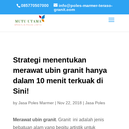
085770507000
info@poles-marmer-teraso-
granit.com
Strategi menentukan
merawat ubin granit hanya
dalam 10 menit terkuak di
Sini!
by
Jasa Poles Marmer
|
Nov 22, 2018
|
Jasa Poles
Merawat ubin granit
. Granit ini adalah jenis
bebatuan alam yang begitu artistik untuk