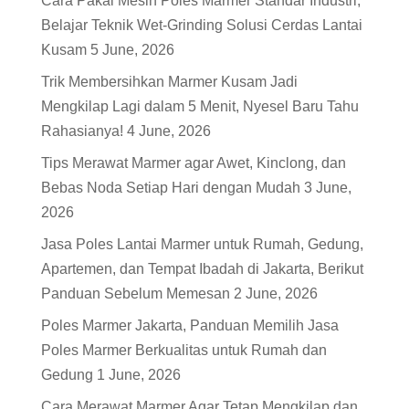
Cara Pakai Mesin Poles Marmer Standar Industri,
Belajar Teknik Wet-Grinding Solusi Cerdas Lantai
Kusam
5 June, 2026
Trik Membersihkan Marmer Kusam Jadi
Mengkilap Lagi dalam 5 Menit, Nyesel Baru Tahu
Rahasianya!
4 June, 2026
Tips Merawat Marmer agar Awet, Kinclong, dan
Bebas Noda Setiap Hari dengan Mudah
3 June,
2026
Jasa Poles Lantai Marmer untuk Rumah, Gedung,
Apartemen, dan Tempat Ibadah di Jakarta, Berikut
Panduan Sebelum Memesan
2 June, 2026
Poles Marmer Jakarta, Panduan Memilih Jasa
Poles Marmer Berkualitas untuk Rumah dan
Gedung
1 June, 2026
Cara Merawat Marmer Agar Tetap Mengkilap dan