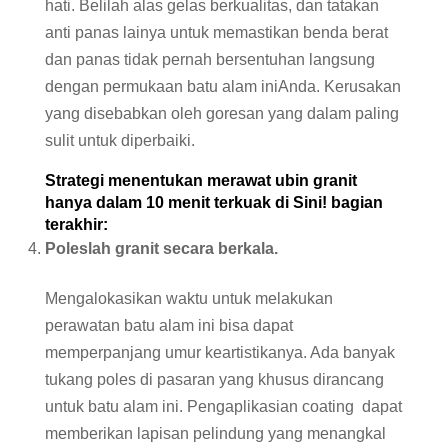
hati. Belilah alas gelas berkualitas, dan tatakan
anti panas lainya untuk memastikan benda berat
dan panas tidak pernah bersentuhan langsung
dengan permukaan batu alam iniAnda. Kerusakan
yang disebabkan oleh goresan yang dalam paling
sulit untuk diperbaiki.
Strategi menentukan merawat ubin granit
hanya dalam 10 menit terkuak di Sini! bagian
terakhir:
Poleslah granit secara berkala.
Mengalokasikan waktu untuk melakukan
perawatan batu alam ini bisa dapat
memperpanjang umur keartistikanya. Ada banyak
tukang poles di pasaran yang khusus dirancang
untuk batu alam ini. Pengaplikasian coating dapat
memberikan lapisan pelindung yang menangkal