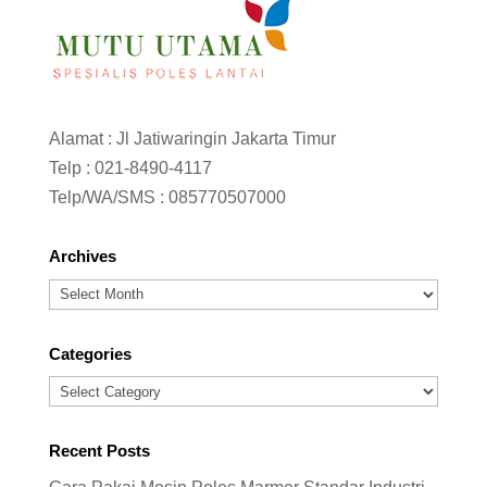
Alamat : Jl Jatiwaringin Jakarta Timur
Telp :
021-8490-4117
Telp/WA/SMS :
085770507000
Archives
Archives
Categories
Categories
Recent Posts