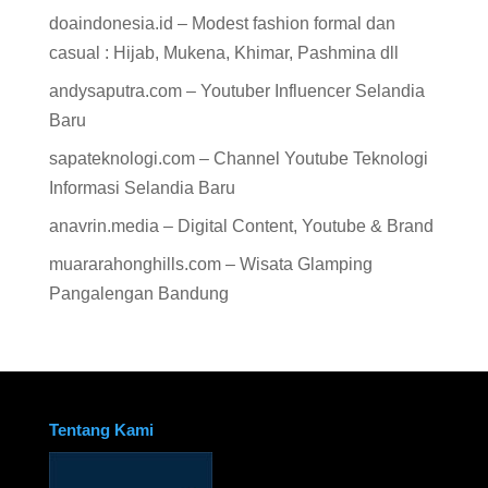
doaindonesia.id – Modest fashion formal dan
casual : Hijab, Mukena, Khimar, Pashmina dll
andysaputra.com – Youtuber Influencer Selandia
Baru
sapateknologi.com – Channel Youtube Teknologi
Informasi Selandia Baru
anavrin.media – Digital Content, Youtube & Brand
muararahonghills.com – Wisata Glamping
Pangalengan Bandung
Tentang Kami