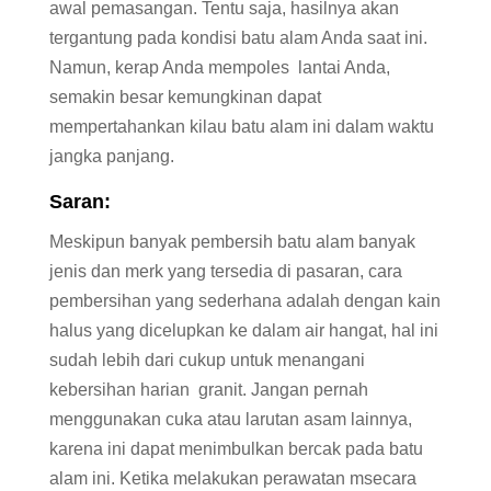
awal pemasangan. Tentu saja, hasilnya akan
tergantung pada kondisi batu alam Anda saat ini.
Namun, kerap Anda mempoles lantai Anda,
semakin besar kemungkinan dapat
mempertahankan kilau batu alam ini dalam waktu
jangka panjang.
Saran:
Meskipun banyak pembersih batu alam banyak
jenis dan merk yang tersedia di pasaran, cara
pembersihan yang sederhana adalah dengan kain
halus yang dicelupkan ke dalam air hangat, hal ini
sudah lebih dari cukup untuk menangani
kebersihan harian granit. Jangan pernah
menggunakan cuka atau larutan asam lainnya,
karena ini dapat menimbulkan bercak pada batu
alam ini. Ketika melakukan perawatan msecara