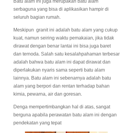
Batu alam ini juga merupakan batu alam
serbaguna yang bisa di aplikasikan hampir di
seluruh bagian rumah.
Meskipun granit ini adalah batu alam yang cukup
kuat, namun seiring waktu pemakaian, jika tidak
dirawat dengan benar lantai ini bisa juga baret
dan ternoda. Salah satu kesalahpahaman terbesar
adalah bahwa batu alam ini dapat dirawat dan
diperlakukan nyaris sama seperti batu alam
lainnya. Batu alam ini sebenarnya adalah batu
alam yang berpori dan rentan terhadap bahan
kimia, pewarna, air dan goresan.
Denga mempertimbangkan hal di atas, sangat
berguna apabila perawatan batu alam ini dengan
pendekatan yang tepat