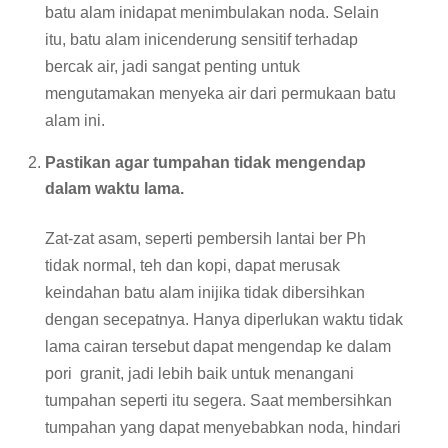
batu alam inidapat menimbulakan noda. Selain
itu, batu alam inicenderung sensitif terhadap
bercak air, jadi sangat penting untuk
mengutamakan menyeka air dari permukaan batu
alam ini.
Pastikan agar tumpahan tidak mengendap
dalam waktu lama.
Zat-zat asam, seperti pembersih lantai ber Ph
tidak normal, teh dan kopi, dapat merusak
keindahan batu alam inijika tidak dibersihkan
dengan secepatnya. Hanya diperlukan waktu tidak
lama cairan tersebut dapat mengendap ke dalam
pori granit, jadi lebih baik untuk menangani
tumpahan seperti itu segera. Saat membersihkan
tumpahan yang dapat menyebabkan noda, hindari