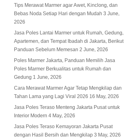
Tips Merawat Marmer agar Awet, Kinclong, dan
Bebas Noda Setiap Hari dengan Mudah
3 June,
2026
Jasa Poles Lantai Marmer untuk Rumah, Gedung,
Apartemen, dan Tempat Ibadah di Jakarta, Berikut
Panduan Sebelum Memesan
2 June, 2026
Poles Marmer Jakarta, Panduan Memilih Jasa
Poles Marmer Berkualitas untuk Rumah dan
Gedung
1 June, 2026
Cara Merawat Marmer Agar Tetap Mengkilap dan
Tahan Lama yang Lagi Viral 2026
16 May, 2026
Jasa Poles Teraso Menteng Jakarta Pusat untuk
Interior Modern
4 May, 2026
Jasa Poles Teraso Kemayoran Jakarta Pusat
dengan Hasil Bersih dan Mengkilap
3 May, 2026