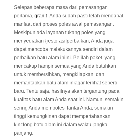
Selepas beberapa masa dari pemasangan
pertama,
granit
Anda sudah pasti telah mendapat
manfaat dari proses poles awal pemasangan.
Meskipun ada layanan tukang poles yang
menyediakan {restorasi|perbaikan, Anda juga
dapat mencoba malakukannya sendiri dalam
perbaikan batu alam iniini. Belilah paket yang
mencakup hampir semua yang Anda butuhkan
untuk membersihkan, mengkilapkan, dan
memantapkan batu alam iniagar terlihat seperti
baru. Tentu saja, hasilnya akan tergantung pada
kualitas batu alam Anda saat ini. Namun, semakin
sering Anda mempoles lantai Anda, semakin
tinggi kemungkinan dapat mempertahankan
kinclong batu alam ini dalam waktu jangka
panjang.