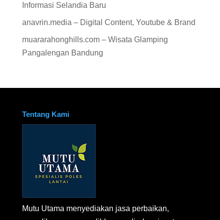
Informasi Selandia Baru
anavrin.media – Digital Content, Youtube & Brand
muararahonghills.com – Wisata Glamping
Pangalengan Bandung
Tentang Kami
Mutu Utama menyediakan jasa perbaikan,