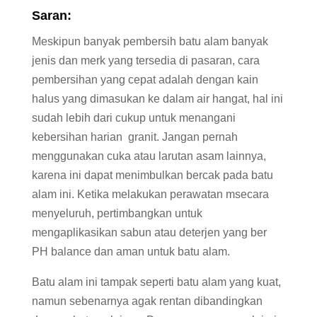
Saran:
Meskipun banyak pembersih batu alam banyak
jenis dan merk yang tersedia di pasaran, cara
pembersihan yang cepat adalah dengan kain
halus yang dimasukan ke dalam air hangat, hal ini
sudah lebih dari cukup untuk menangani
kebersihan harian granit. Jangan pernah
menggunakan cuka atau larutan asam lainnya,
karena ini dapat menimbulkan bercak pada batu
alam ini. Ketika melakukan perawatan msecara
menyeluruh, pertimbangkan untuk
mengaplikasikan sabun atau deterjen yang ber
PH balance dan aman untuk batu alam.
Batu alam ini tampak seperti batu alam yang kuat,
namun sebenarnya agak rentan dibandingkan