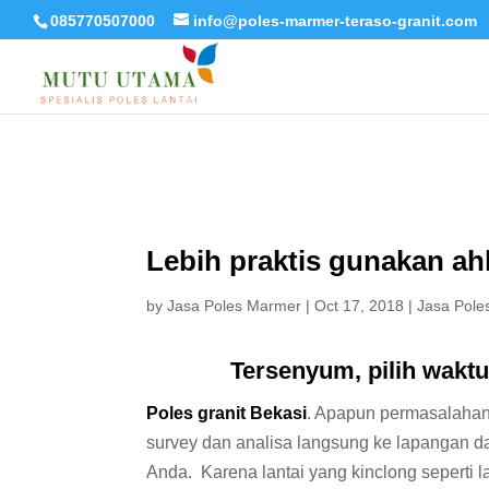
085770507000
info@poles-marmer-teraso-granit.com
Lebih praktis gunakan ahl
by
Jasa Poles Marmer
|
Oct 17, 2018
|
Jasa Pole
Tersenyum, pilih wakt
Poles granit Bekasi
. Apapun permasalahan
survey dan analisa langsung ke lapangan d
Anda. Karena lantai yang kinclong seperti 