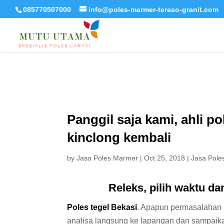
085770507000
info@poles-marmer-teraso-granit.com
Panggil saja kami, ahli po
kinclong kembali
by
Jasa Poles Marmer
|
Oct 25, 2018
|
Jasa Pole
Releks, pilih waktu d
Poles tegel Bekasi
. Apapun permasalahan l
analisa langsung ke lapangan dan sampaika