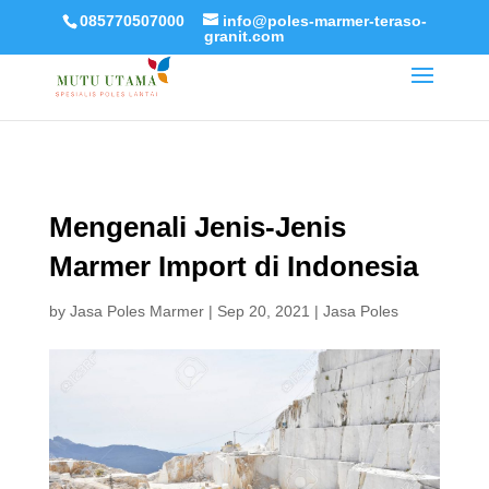
085770507000
info@poles-marmer-teraso-
granit.com
Mengenali Jenis-Jenis
Marmer Import di Indonesia
by
Jasa Poles Marmer
|
Sep 20, 2021
|
Jasa Poles