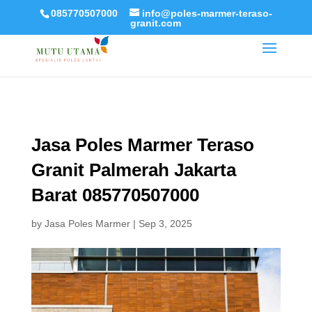
085770507000
info@poles-marmer-teraso-
granit.com
Jasa Poles Marmer Teraso
Granit Palmerah Jakarta
Barat 085770507000
by
Jasa Poles Marmer
|
Sep 3, 2025