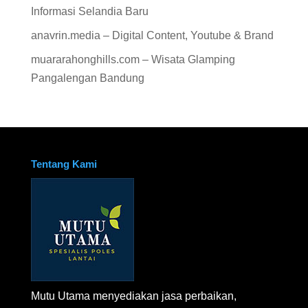
Informasi Selandia Baru
anavrin.media – Digital Content, Youtube & Brand
muararahonghills.com – Wisata Glamping
Pangalengan Bandung
Tentang Kami
Mutu Utama menyediakan jasa perbaikan,