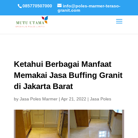
085770507000
info@poles-marmer-teraso-
granit.com
Ketahui Berbagai Manfaat
Memakai Jasa Buffing Granit
di Jakarta Barat
by
Jasa Poles Marmer
|
Apr 21, 2022
|
Jasa Poles