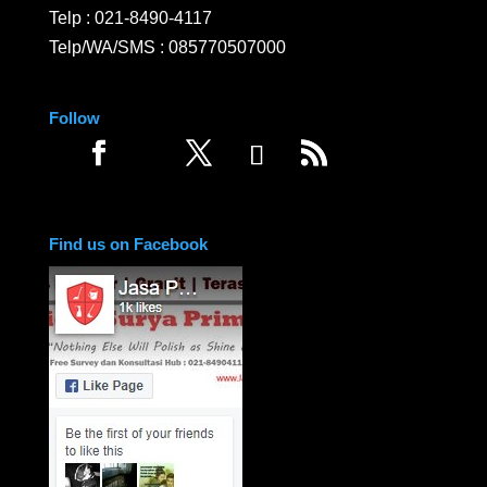
Telp :
021-8490-4117
Telp/WA/SMS :
085770507000
Follow
Find us on Facebook