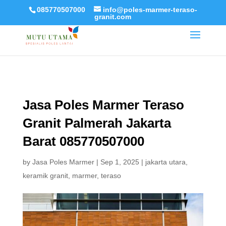
085770507000
info@poles-marmer-teraso-
granit.com
Jasa Poles Marmer Teraso
Granit Palmerah Jakarta
Barat 085770507000
by
Jasa Poles Marmer
|
Sep 1, 2025
|
jakarta utara
,
keramik granit
,
marmer
,
teraso