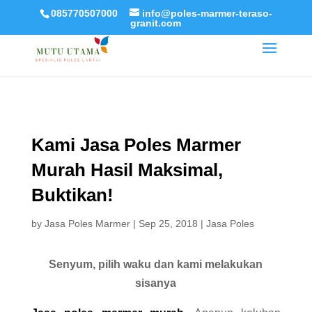
085770507000
info@poles-marmer-teraso-
granit.com
Kami Jasa Poles Marmer
Murah Hasil Maksimal,
Buktikan!
by
Jasa Poles Marmer
|
Sep 25, 2018
|
Jasa Poles
Senyum, pilih waku dan kami melakukan
sisanya