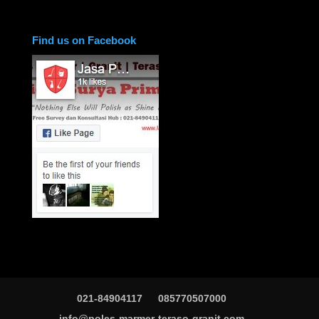
Find us on Facebook
021-84904117
085770507000
info@poles-marmer-teraso-granit.com