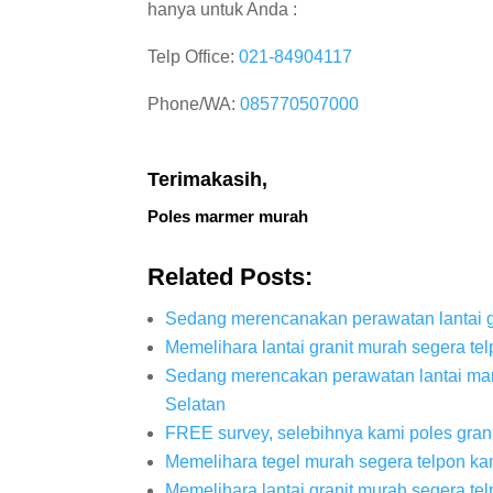
hanya untuk Anda :
Telp Office:
021-84904117
Phone/WA:
085770507000
Terimakasih,
Poles marmer murah
Related Posts:
Sedang merencanakan perawatan lantai gra
Memelihara lantai granit murah segera tel
Sedang merencakan perawatan lantai mar
Selatan
FREE survey, selebihnya kami poles gran
Memelihara tegel murah segera telpon kam
Memelihara lantai granit murah segera tel