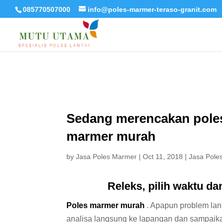
085770507000
info@poles-marmer-teraso-granit.com
Sedang merencakan poles
marmer murah
by
Jasa Poles Marmer
|
Oct 11, 2018
|
Jasa Pole
Releks, pilih waktu d
Poles marmer murah
. Apapun problem lan
analisa langsung ke lapangan dan sampaika