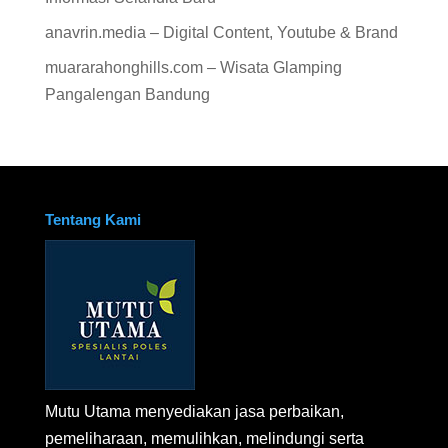
anavrin.media – Digital Content, Youtube & Brand
muararahonghills.com – Wisata Glamping
Pangalengan Bandung
Tentang Kami
Mutu Utama menyediakan jasa perbaikan,
pemeliharaan, memulihkan, melindungi serta