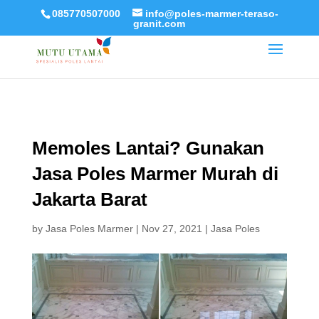
085770507000
info@poles-marmer-teraso-
granit.com
Memoles Lantai? Gunakan
Jasa Poles Marmer Murah di
Jakarta Barat
by
Jasa Poles Marmer
|
Nov 27, 2021
|
Jasa Poles