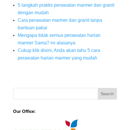
5 langkah praktis perawatan marmer dan granit
dengan mudah
Cara perawatan marmer dan granit tanpa
bantuan pakar
Mengapa tidak semua perawatan harian
marmer Sama? ini alasanya
Cukup klik disini, Anda akan tahu 5 cara
perawatan harian marmer yang mudah
Our Office: