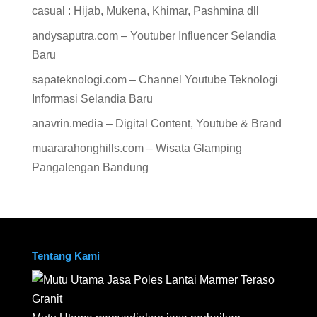
casual : Hijab, Mukena, Khimar, Pashmina dll
andysaputra.com – Youtuber Influencer Selandia
Baru
sapateknologi.com – Channel Youtube Teknologi
Informasi Selandia Baru
anavrin.media – Digital Content, Youtube & Brand
muararahonghills.com – Wisata Glamping
Pangalengan Bandung
Tentang Kami