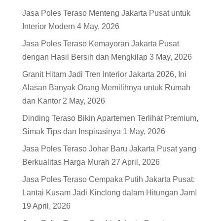
Jasa Poles Teraso Menteng Jakarta Pusat untuk
Interior Modern
4 May, 2026
Jasa Poles Teraso Kemayoran Jakarta Pusat
dengan Hasil Bersih dan Mengkilap
3 May, 2026
Granit Hitam Jadi Tren Interior Jakarta 2026, Ini
Alasan Banyak Orang Memilihnya untuk Rumah
dan Kantor
2 May, 2026
Dinding Teraso Bikin Apartemen Terlihat Premium,
Simak Tips dan Inspirasinya
1 May, 2026
Jasa Poles Teraso Johar Baru Jakarta Pusat yang
Berkualitas Harga Murah
27 April, 2026
Jasa Poles Teraso Cempaka Putih Jakarta Pusat:
Lantai Kusam Jadi Kinclong dalam Hitungan Jam!
19 April, 2026