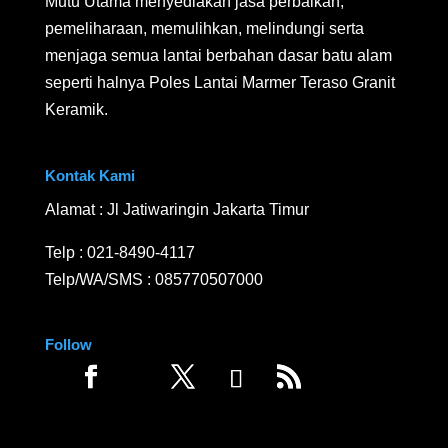
Mutu Utama menyediakan jasa perbaikan,
pemeliharaan, memulihkan, melindungi serta
menjaga semua lantai berbahan dasar batu alam
seperti halnya Poles Lantai Marmer Teraso Granit
Keramik.
Kontak Kami
Alamat : Jl Jatiwaringin Jakarta Timur
Telp :
021-8490-4117
Telp/WA/SMS :
085770507000
Follow