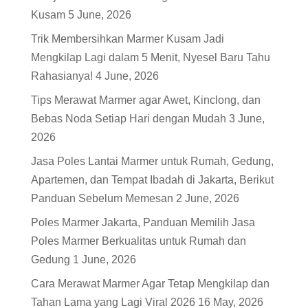
Kusam
5 June, 2026
Trik Membersihkan Marmer Kusam Jadi
Mengkilap Lagi dalam 5 Menit, Nyesel Baru Tahu
Rahasianya!
4 June, 2026
Tips Merawat Marmer agar Awet, Kinclong, dan
Bebas Noda Setiap Hari dengan Mudah
3 June,
2026
Jasa Poles Lantai Marmer untuk Rumah, Gedung,
Apartemen, dan Tempat Ibadah di Jakarta, Berikut
Panduan Sebelum Memesan
2 June, 2026
Poles Marmer Jakarta, Panduan Memilih Jasa
Poles Marmer Berkualitas untuk Rumah dan
Gedung
1 June, 2026
Cara Merawat Marmer Agar Tetap Mengkilap dan
Tahan Lama yang Lagi Viral 2026
16 May, 2026