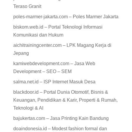
Teraso Granit
poles-marmer-jakarta.com – Poles Marmer Jakarta
biskom.web.id – Portal Teknologi Informasi
Komunikasi dan Hukum
aichitrainingcenter.com – LPK Magang Kerja di
Jepang
kamiwebdevelopment.com – Jasa Web
Development – SEO – SEM
salma.net.id – ISP Internet Masuk Desa
blackdoor.id – Portal Dunia Otomotif, Bisnis &
Keuangan, Pendidikan & Karir, Properti & Rumah,
Teknologi & AI
bajukertas.com – Jasa Printing Kain Bandung
doaindonesia.id – Modest fashion formal dan