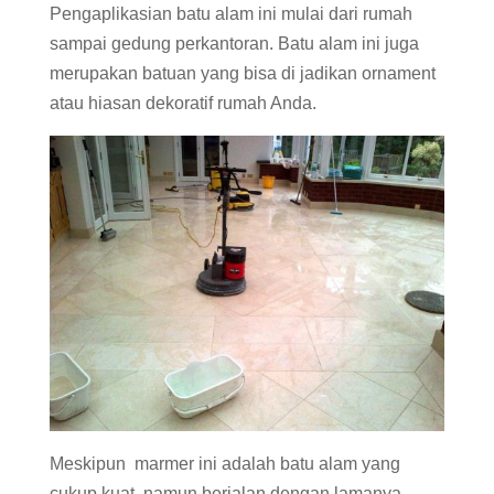
Pengaplikasian batu alam ini mulai dari rumah
sampai gedung perkantoran. Batu alam ini juga
merupakan batuan yang bisa di jadikan ornament
atau hiasan dekoratif rumah Anda.
Meskipun marmer ini adalah batu alam yang
cukup kuat, namun berjalan dengan lamanya