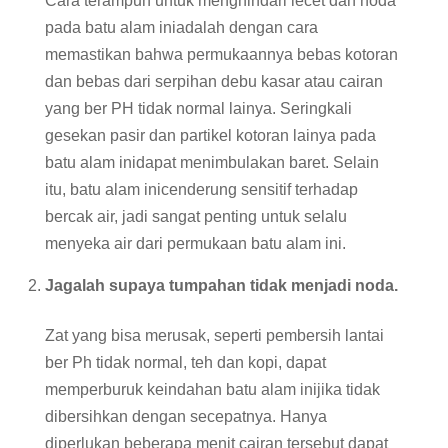
Cara terampuh untuk menghindari lecet dan noda
pada batu alam iniadalah dengan cara
memastikan bahwa permukaannya bebas kotoran
dan bebas dari serpihan debu kasar atau cairan
yang ber PH tidak normal lainya. Seringkali
gesekan pasir dan partikel kotoran lainya pada
batu alam inidapat menimbulakan baret. Selain
itu, batu alam inicenderung sensitif terhadap
bercak air, jadi sangat penting untuk selalu
menyeka air dari permukaan batu alam ini.
Jagalah supaya tumpahan tidak menjadi noda.
Zat yang bisa merusak, seperti pembersih lantai
ber Ph tidak normal, teh dan kopi, dapat
memperburuk keindahan batu alam inijika tidak
dibersihkan dengan secepatnya. Hanya
diperlukan beberapa menit cairan tersebut dapat