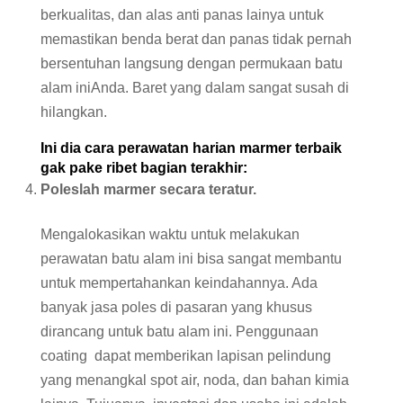
berkualitas, dan alas anti panas lainya untuk
memastikan benda berat dan panas tidak pernah
bersentuhan langsung dengan permukaan batu
alam iniAnda. Baret yang dalam sangat susah di
hilangkan.
Ini dia cara perawatan harian marmer terbaik
gak pake ribet bagian terakhir:
Poleslah marmer secara teratur.
Mengalokasikan waktu untuk melakukan
perawatan batu alam ini bisa sangat membantu
untuk mempertahankan keindahannya. Ada
banyak jasa poles di pasaran yang khusus
dirancang untuk batu alam ini. Penggunaan
coating dapat memberikan lapisan pelindung
yang menangkal spot air, noda, dan bahan kimia