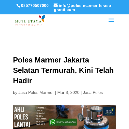
085770507000
info@poles-marmer-teraso-
granit.com
Poles Marmer Jakarta
Selatan Termurah, Kini Telah
Hadir
by
Jasa Poles Marmer
|
Mar 8, 2020
|
Jasa Poles