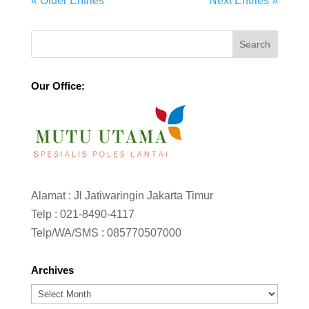
« Older Entries
Next Entries »
Our Office:
Alamat : Jl Jatiwaringin Jakarta Timur
Telp :
021-8490-4117
Telp/WA/SMS :
085770507000
Archives
Archives