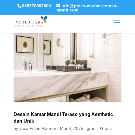
085770507000
info@poles-marmer-teraso-
granit.com
Desain Kamar Mandi Teraso yang Aesthetic
dan Unik
by
Jasa Poles Marmer
|
Mar 4, 2025
|
granit
,
Granit