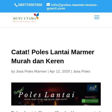
085770507000
info@poles-marmer-teraso-
granit.com
Catat! Poles Lantai Marmer
Murah dan Keren
by
Jasa Poles Marmer
|
Apr 12, 2020
|
Jasa Poles