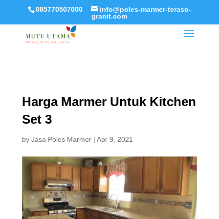
085770507000
info@poles-marmer-teraso-
granit.com
Harga Marmer Untuk Kitchen
Set 3
by
Jasa Poles Marmer
|
Apr 9, 2021