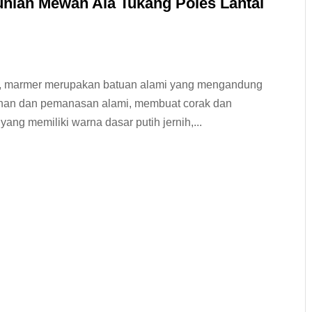
nian Mewah Ala Tukang Poles Lantai
mur, marmer merupakan batuan alami yang mengandung
ekanan dan pemanasan alami, membuat corak dan
ang memiliki warna dasar putih jernih,...