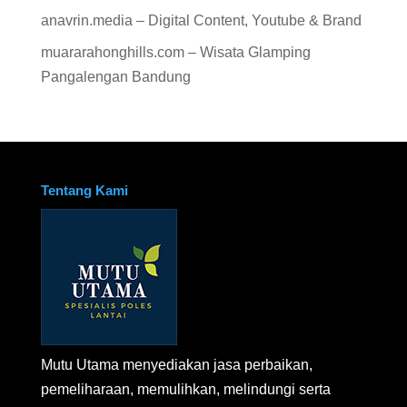
anavrin.media – Digital Content, Youtube & Brand
muararahonghills.com – Wisata Glamping
Pangalengan Bandung
Tentang Kami
Mutu Utama menyediakan jasa perbaikan,
pemeliharaan, memulihkan, melindungi serta