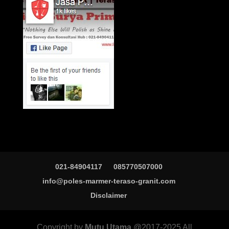
021-84904117
085770507000
info@poles-marmer-teraso-granit.com
Disclaimer
Copyright by
Mutu Utama
@2017-2025 All