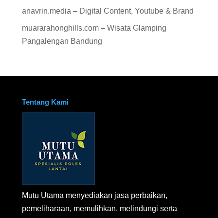
anavrin.media – Digital Content, Youtube & Brand
muararahonghills.com – Wisata Glamping
Pangalengan Bandung
Tentang Kami
Mutu Utama menyediakan jasa perbaikan,
pemeliharaan, memulihkan, melindungi serta