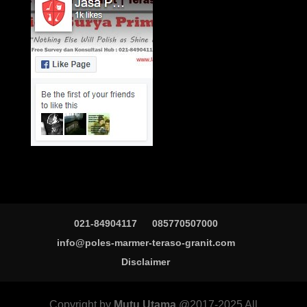
021-84904117
085770507000
info@poles-marmer-teraso-granit.com
Disclaimer
Copyright by
Mutu Utama
@2017-2025 All