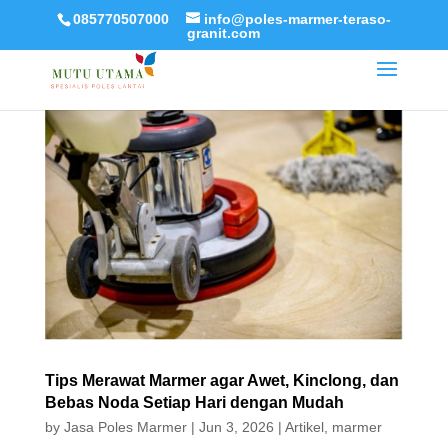
085770507000
info@poles-marmer-teraso-
granit.com
Tips Merawat Marmer agar Awet, Kinclong, dan
Bebas Noda Setiap Hari dengan Mudah
by
Jasa Poles Marmer
|
Jun 3, 2026
|
Artikel
,
marmer