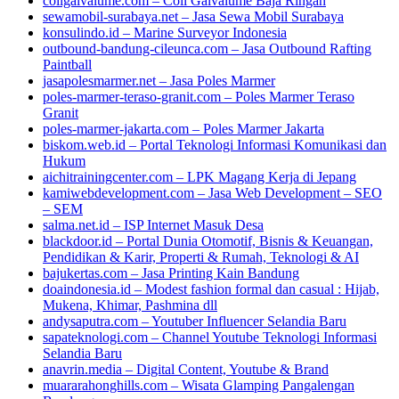
coilgalvalume.com – Coil Galvalume Baja Ringan
sewamobil-surabaya.net – Jasa Sewa Mobil Surabaya
konsulindo.id – Marine Surveyor Indonesia
outbound-bandung-cileunca.com – Jasa Outbound Rafting
Paintball
jasapolesmarmer.net – Jasa Poles Marmer
poles-marmer-teraso-granit.com – Poles Marmer Teraso
Granit
poles-marmer-jakarta.com – Poles Marmer Jakarta
biskom.web.id – Portal Teknologi Informasi Komunikasi dan
Hukum
aichitrainingcenter.com – LPK Magang Kerja di Jepang
kamiwebdevelopment.com – Jasa Web Development – SEO
– SEM
salma.net.id – ISP Internet Masuk Desa
blackdoor.id – Portal Dunia Otomotif, Bisnis & Keuangan,
Pendidikan & Karir, Properti & Rumah, Teknologi & AI
bajukertas.com – Jasa Printing Kain Bandung
doaindonesia.id – Modest fashion formal dan casual : Hijab,
Mukena, Khimar, Pashmina dll
andysaputra.com – Youtuber Influencer Selandia Baru
sapateknologi.com – Channel Youtube Teknologi Informasi
Selandia Baru
anavrin.media – Digital Content, Youtube & Brand
muararahonghills.com – Wisata Glamping Pangalengan