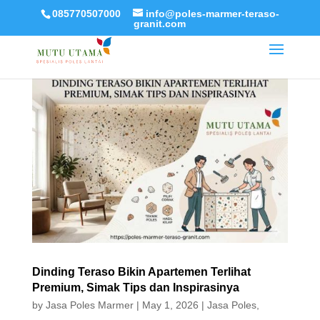
085770507000
info@poles-marmer-teraso-
granit.com
Dinding Teraso Bikin Apartemen Terlihat
Premium, Simak Tips dan Inspirasinya
by
Jasa Poles Marmer
|
May 1, 2026
|
Jasa Poles
,